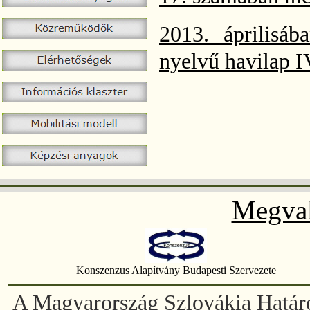
2013. áprilisáb
nyelvű havilap I
Megval
Konszenzus Alapítvány Budapesti Szervezete
A Magyarország Szlovákia Határ