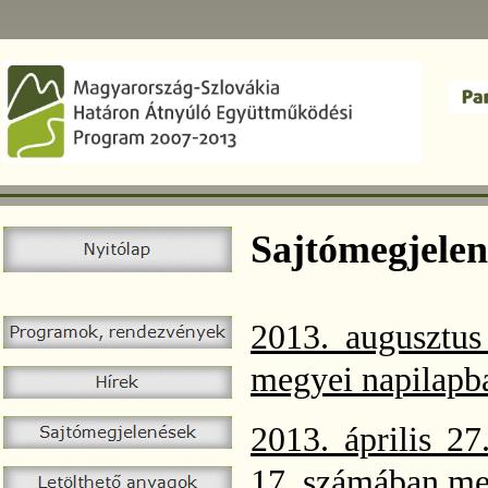
Sajtómegjelen
2013. augusztu
megyei napilapba
2013. április 2
17. számában meg